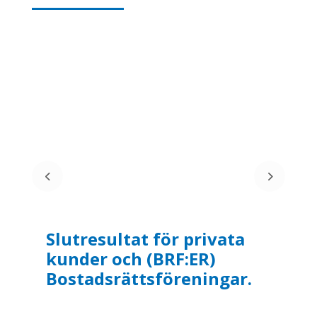
BRF. I Alingsås Kulör:
Tegelröd