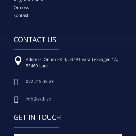
kontakt
CONTACT US

Address: Önum EK 4, 53491 Vara Lekvägen 1A,
53469 Larv

072 318 38 29

info@sktb.se
GET IN TOUCH