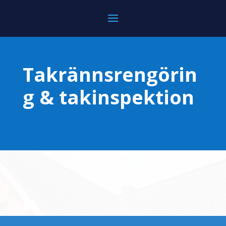
Takrännsrengörin
g & takinspektion