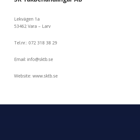
Lekvägen 1a
53462 Vara – Larv
Tel.nr.: 072 318 38 29
Email: info@sktb.se
Website: www.sktb.se
SK Takbehandlingar AB lägger stor vikt på kvalitet,